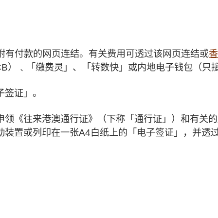
附有付款的网页连结。有关费用可透过该网页连结或
香
JCB）﹑「缴费灵」、「转数快」或内地电子钱包（只
子签证」。
申领《往来港澳通行证》（下称「通行证」）和有关的
动装置或列印在一张A4白纸上的「电子签证」，并透